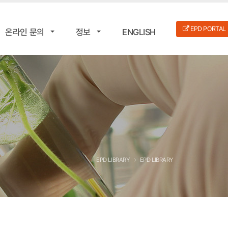
EPD PORTAL
온라인 문의
정보
ENGLISH
EPD LIBRARY
EPD LIBRARY