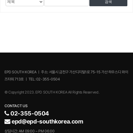
게
검
검
시
색
색
물
대
어
검
상
색
EPD SOUTH KOREA ㅣ 주소: 서울시 금천구 가산디지털1로 75-15 가산 하우스디 와이
즈타워 713호 ㅣ TEL: 02-355-0504
© Copyright 2023. EPD SOUTH KOREA All Rights Reserved.
CONTACT US
02-355-0504
epd@epd-southkorea.com
상담시간: AM 09:00 ~ PM 06:00